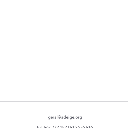
geral@adeige.org
Tel. 967 772 182 | 915 236 916