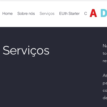
Home
Sobre nós
Serviços
EUth Starter
Contactos
Serviços
Na
to
re
At
pa
co
d