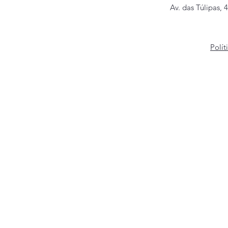
Av. das Túlipas, 
Polít